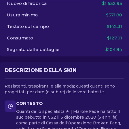
Nuovo di fabbrica
$1 552.95
IT
Usura minima
$371.80
Testato sul campo
$142.31
Consumato
$127.01
Segnato dalle battaglie
$104.84
DESCRIZIONE DELLA SKIN
Resistenti, traspiranti e alla moda; questi guanti sono
progettati per dare (e subire) delle vere batoste.
CONTESTO
Guanti dello specialista ★ | Marble Fade ha fatto il
suo debutto in CS2 il 3 dicembre 2020 (5 anni fa)
come parte di Cassa dell'Operazione Broken Fang,
arrivato con l'aggiornamento "Operation Broken