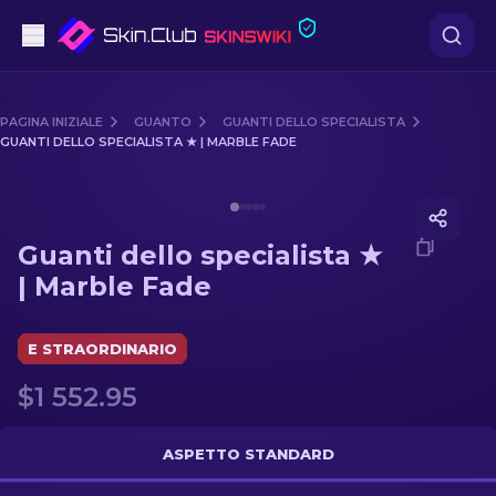
Pistole
PAGINA INIZIALE
GUANTO
GUANTI DELLO SPECIALISTA
GUANTI DELLO SPECIALISTA ★ | MARBLE FADE
Fascia media
Media of
Guanti dello specialista ★ | Marble Fade
Fucile
Guanti dello specialista ★
Fucile di precisione
| Marble Fade
Coltelli
E STRAORDINARIO
Guanto
$1 552.95
Casse
ASPETTO STANDARD
Altro