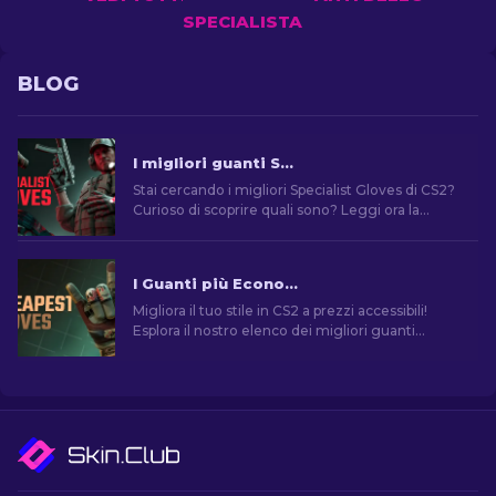
SPECIALISTA
BLOG
I migliori guanti Specialist da usare in CS2: Classifica
Stai cercando i migliori Specialist Gloves di CS2?
Curioso di scoprire quali sono? Leggi ora la
nostra guida per trovare il paio di guanti perfetto
per te!
I Guanti più Economici in CS2: La Collezione Definitiva [2026]
Migliora il tuo stile in CS2 a prezzi accessibili!
Esplora il nostro elenco dei migliori guanti
economici del gioco e migliora il tuo aspetto nel
gioco.