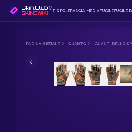
PISTOLE
FASCIA MEDIA
FUCILE
FUCILE D
PAGINA INIZIALE
GUANTO
GUANTI DELLO SP
Media of
Guanti dello specialista ★ | T