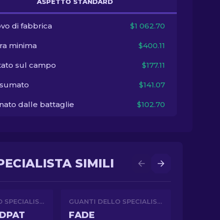
ASPETTO STANDARD
vo di fabbrica
$1 062.70
ra minima
$400.11
tato sul campo
$177.11
sumato
$141.07
ato dalle battaglie
$102.70
ECIALISTA SIMILI
GUANTI DELLO SPECIALISTA
GUANTI DELLO SPECIALISTA
DDPAT
FADE