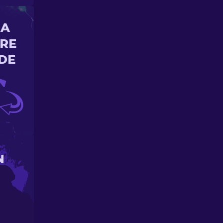
NA
ORE
DE
N