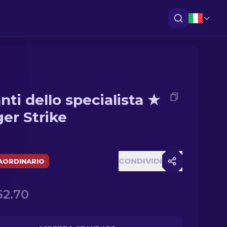
nti dello specialista ★
ger Strike
CONDIVIDI
AORDINARIO
62.70