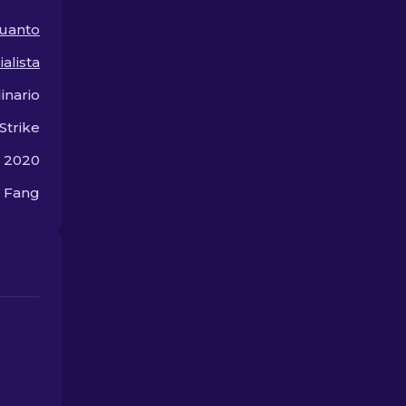
gioco.
uanto
alista
inario
Strike
 2020
 Fang