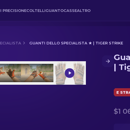
I PRECISIONE
COLTELLI
GUANTO
CASSE
ALTRO
ECIALISTA
GUANTI DELLO SPECIALISTA ★ | TIGER STRIKE
Gua
iger Strike
| Ti
E STR
$1 0