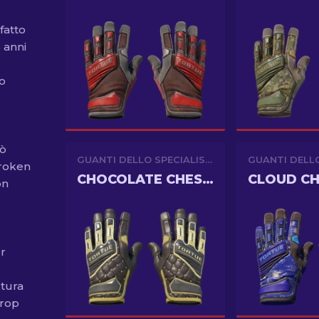
fatto
 anni
o
uò
GUANTI DELLO SPECIALISTA
Broken
CHOCOLATE CHESTERFIELD
CLOUD C
on
er
rtura
drop