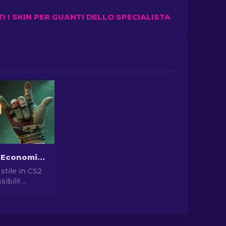
TI I SKIN PER GUANTI DELLO SPECIALISTA
I Guanti più Economici in CS2: La Collezione Definitiva [2026]
 stile in CS2
sibili!
stro elenco
uanti
 gioco e
o aspetto nel