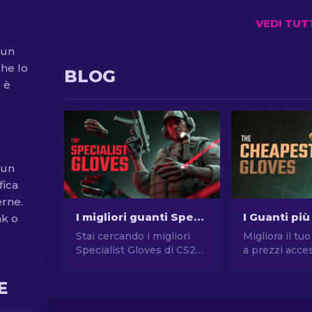
VEDI TUT
 un
che lo
BLOG
 è
 un
fica
erne.
I migliori guanti Specialist da usare in CS2: Classifica
ak o
Stai cercando i migliori
Migliora il tuo
Specialist Gloves di CS2?
a prezzi acces
Curioso di scoprire quali
Esplora il no
sono? Leggi ora la nostra
dei migliori g
E
guida per trovare il paio di
economici del
guanti perfetto per te!
migliora il tu