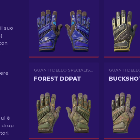
il suo
a)
 con
.
GUANTI DELLO SPECIALISTA
sere
FOREST DDPAT
BUCKSHO
gul è
i drop
ori.