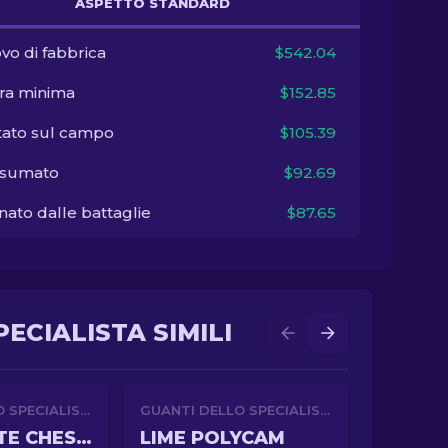
ASPETTO STANDARD
vo di fabbrica
$542.04
ra minima
$152.85
tato sul campo
$105.39
sumato
$92.69
ato dalle battaglie
$87.65
ECIALISTA SIMILI
GUANTI DELLO SPECIALISTA
GUANTI DELLO SPECIALISTA
CHOCOLATE CHESTERFIELD
LIME POLYCAM