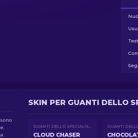
Nuo
Usu
Tes
Con
Segn
SKIN PER GUANTI DELLO SP
i sono
GUANTI DELLO SPECIALISTA
e.
CLOUD CHASER
na