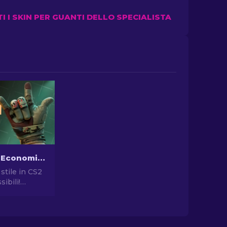
TI I SKIN PER GUANTI DELLO SPECIALISTA
I Guanti più Economici in CS2: La Collezione Definitiva [2026]
 stile in CS2
sibili!
stro elenco
uanti
 gioco e
o aspetto nel