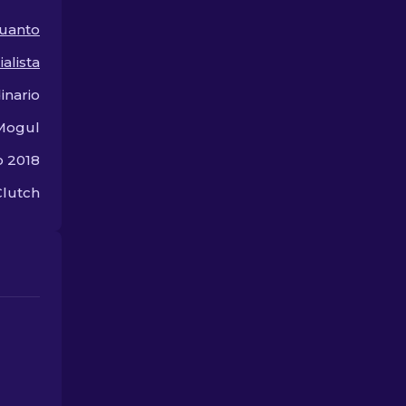
gioco.
uanto
alista
inario
Mogul
o 2018
Clutch