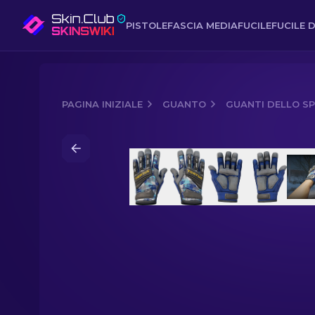
PISTOLE
FASCIA MEDIA
FUCILE
FUCILE D
PAGINA INIZIALE
GUANTO
GUANTI DELLO SP
Media of
Guanti dello specialista ★ |