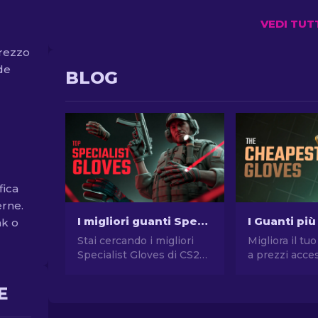
VEDI TUT
prezzo
nde
BLOG
fica
erne.
I migliori guanti Specialist da usare in CS2: Classifica
ak o
Stai cercando i migliori
Migliora il tuo
Specialist Gloves di CS2?
a prezzi acces
Curioso di scoprire quali
Esplora il no
sono? Leggi ora la nostra
dei migliori g
E
guida per trovare il paio di
economici del
guanti perfetto per te!
migliora il tu