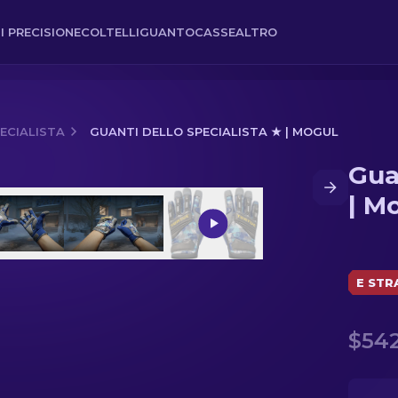
I PRECISIONE
COLTELLI
GUANTO
CASSE
ALTRO
ECIALISTA
GUANTI DELLO SPECIALISTA ★ | MOGUL
Gua
 Mogul
| M
E STR
$54