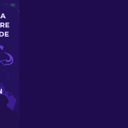
NA
ORE
DE
N