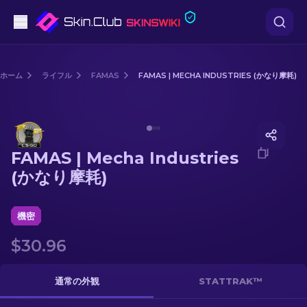
ピストル
ホーム
ライフル
FAMAS
FAMAS | MECHA INDUSTRIES (かなり摩耗)
中級
Media of
FAMAS | Mecha Industries (かなり摩耗)
ライフル
FAMAS | Mecha Industries
スナイパーライフル
(かなり摩耗)
ナイフ
機密
グローブ
$30.96
ケース
通常の外観
STATTRAK™
その他