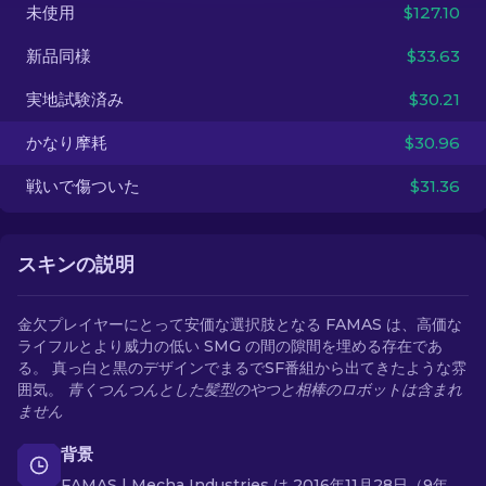
未使用
$127.10
JA
新品同様
$33.63
実地試験済み
$30.21
かなり摩耗
$30.96
戦いで傷ついた
$31.36
スキンの説明
金欠プレイヤーにとって安価な選択肢となる FAMAS は、高価な
ライフルとより威力の低い SMG の間の隙間を埋める存在であ
る。 真っ白と黒のデザインでまるでSF番組から出てきたような雰
囲気。
青くつんつんとした髪型のやつと相棒のロボットは含まれ
ません
背景
FAMAS | Mecha Industries は 2016年11月28日（9年