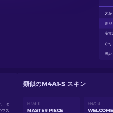
未使
新品
実地
かな
戦い
類似のM4A1-S スキン
M4A1-S
M4A1-S
。 ダ
MASTER PIECE
のマス