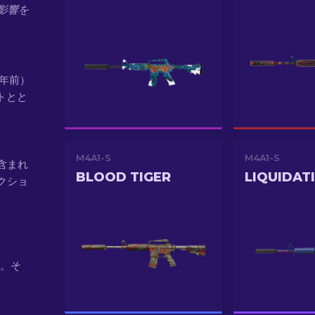
影響を
（6年前）
ートとと
M4A1-S
M4A1-S
も含まれ
BLOOD TIGER
LIQUIDAT
クショ
す。そ