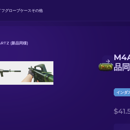
イフ
グローブ
ケース
その他
UARTZ (新品同様)
M4A
同様)
品同
インダ
$41.