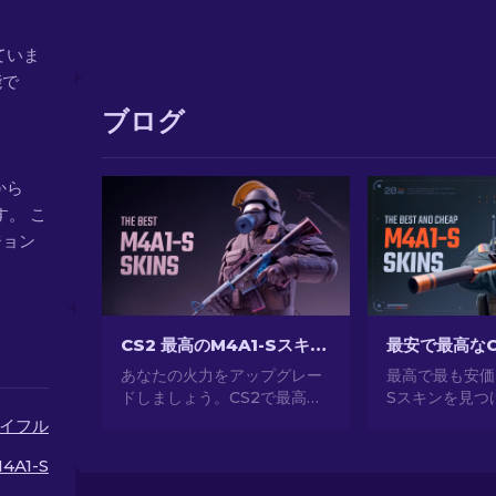
ていま
能で
ブログ
 から
す。 こ
ージョン
CS2 最高のM4A1-Sスキン [2026]
あなたの火力をアップグレー
最高で最も安価な
ドしましょう。CS2で最高の
Sスキンを見つ
M4A1-Sスキンを選びまし
に適したオプシ
イフル
た。魅力的なデザインのギャ
て、財布を守り
ラリーを探索して、あなたの
アップグレード
4A1-S
アーセナルにぴったりのスキ