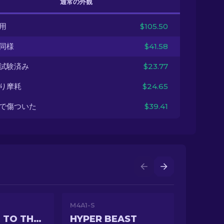
通常の外観
用
$105.50
同様
$41.58
試験済み
$23.77
り摩耗
$24.65
で傷ついた
$39.41
M4A1-S
WELCOME TO THE JUNGLE
HYPER BEAST