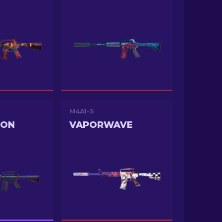
M4A1-S
ION
VAPORWAVE