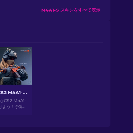
M4A1-S スキンをすべて表示
最安で最高なCS2 M4A1-Sスキン[2026]
CS2 M4A1-
けよう！予算
ョンを探索し
ながら武器を
しよう。