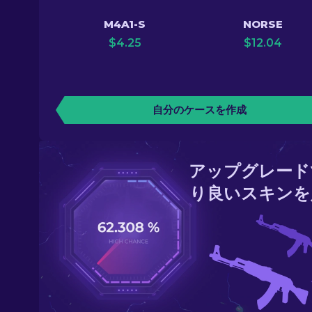
M4A1-S
NORSE
$
4.25
$
12.04
自分のケースを作成
アップグレード
り良いスキンを