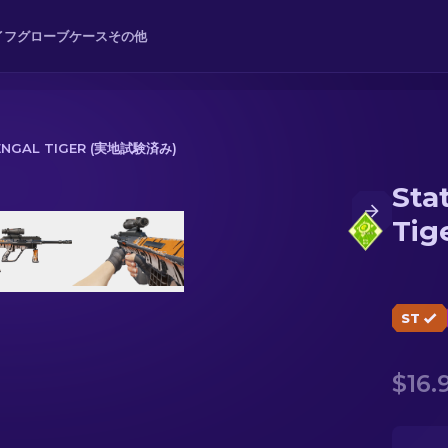
イフ
グローブ
ケース
その他
ENGAL TIGER (実地試験済み)
Sta
Tiger (実地試験済み)
Ti
ST
$16.