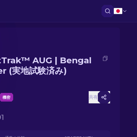
tTrak™ AUG | Bengal
ger (実地試験済み)
共有
機密
91