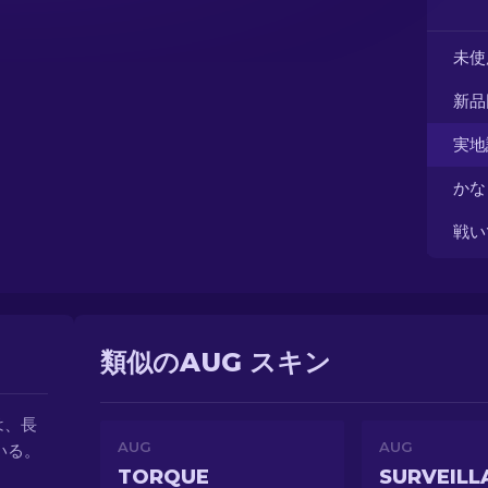
未使
新品
実地
かな
戦い
類似のAUG スキン
は、長
AUG
AUG
いる。
TORQUE
SURVEILL