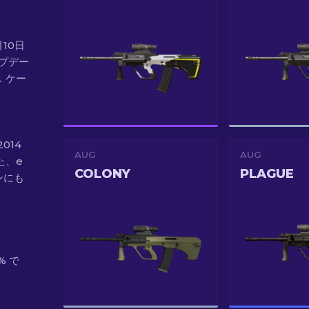
7月10日
アップデー
ス ケー
2014
AUG
AUG
た、e
COLONY
PLAGUE
ンにも
% で