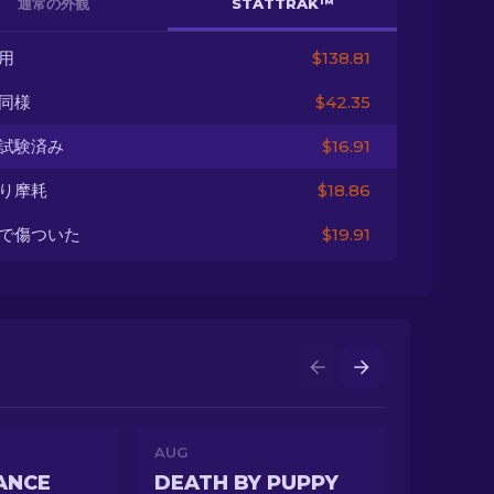
通常の外観
STATTRAK™
用
$138.81
同様
$42.35
試験済み
$16.91
り摩耗
$18.86
で傷ついた
$19.91
AUG
ANCE
DEATH BY PUPPY