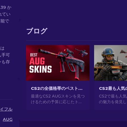
.39 か
されてい
可能で
ブログ
値は
入手可
ンも存
CS2の全価格帯のベストAUGスキン[2026]
最適なCS2 AUGスキンを見つ
CS2で最も人
けるための予算に応じたトッ
の魅力を発見し
プの選択肢を発見しましょ
事なデザインか
イフル
う！究極のゲームスタイルの
所有、CS2が
ためのさまざまな価格帯のベ
気のあるスキン
AUG
ストで最も安いAUGスキンの
してください。[