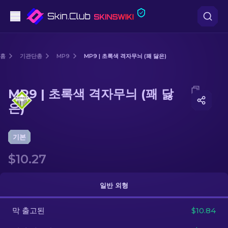
권총
홈
기관단총
MP9
MP9 | 초록색 격자무늬 (꽤 닳은)
중간 등급
Media of
MP9 | 초록색 격자무늬 (꽤 닳은)
MP9 | 초록색 격자무늬 (꽤 닳
돌격소총
은)
저격소총
기본
칼
$10.27
장갑
일반 외형
케이스
막 출고된
$10.84
기타