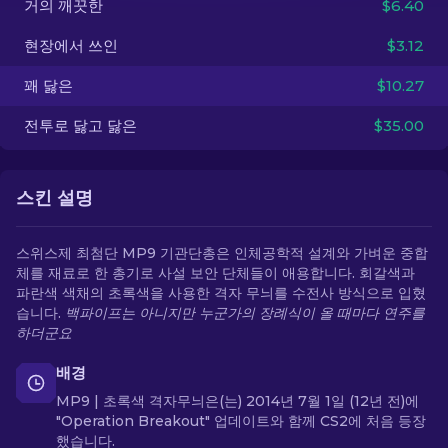
거의 깨끗한
$6.40
현장에서 쓰인
$3.12
KO
꽤 닳은
$10.27
전투로 닳고 닳은
$35.00
스킨 설명
스위스제 최첨단 MP9 기관단총은 인체공학적 설계와 가벼운 중합
체를 재료로 한 총기로 사설 보안 단체들이 애용합니다. 회갈색과
파란색 색채의 초록색을 사용한 격자 무늬를 수전사 방식으로 입혔
습니다.
백파이프는 아니지만 누군가의 장례식이 올 때마다 연주를
하더군요
배경
MP9 | 초록색 격자무늬은(는) 2014년 7월 1일 (12년 전)에
"Operation Breakout" 업데이트와 함께 CS2에 처음 등장
했습니다.