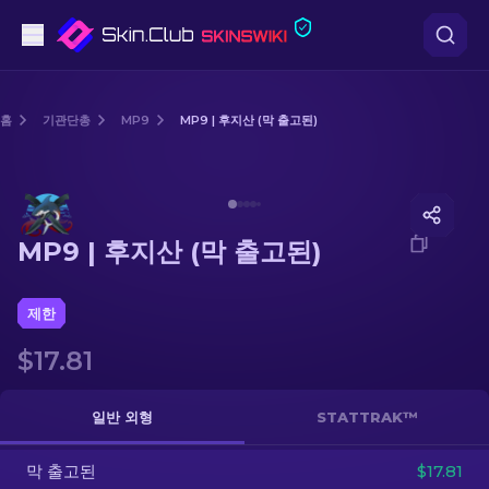
권총
홈
기관단총
MP9
MP9 | 후지산 (막 출고된)
중간 등급
Media of
MP9 | 후지산 (막 출고된)
돌격소총
MP9 | 후지산 (막 출고된)
저격소총
칼
제한
$17.81
장갑
케이스
일반 외형
STATTRAK™
막 출고된
기타
$17.81