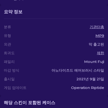
요약 정보
분류
기관단총
유형
MP9
외관
막 출고된
희귀도
제한
패밀리
Mount Fuji
마감 방식
아노다이즈드 에어브러시 스타일
출시일
2021년 9월 21일
게임 업데이트
Operation Riptide
해당 스킨이 포함된 케이스