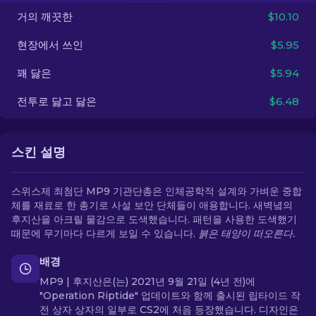
거의 깨끗한
$10.10
KO
현장에서 쓰인
$5.95
꽤 닳은
$5.94
전투로 닳고 닳은
$6.48
스킨 설명
스위스제 최첨단 MP9 기관단총은 인체공학적 설계와 가벼운 중합
체를 재료로 한 총기로 사설 보안 단체들이 애용합니다. 새벽녘의
후지산을 아크릴 물감으로 도색했습니다. 패턴을 사용한 도색했기
때문에 무기마다 다르게 보일 수 있습니다.
붉은 태양이 떠오른다.
배경
MP9 | 후지산은(는) 2021년 9월 21일 (4년 전)에
"Operation Riptide" 업데이트와 함께 출시된 립타이드 작
전 상자 상자의 일부로 CS2에 처음 등장했습니다. 디자인은