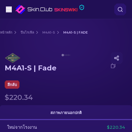
ปืนพก
หน้าหลัก
ปืนไรเฟิล
M4A1-S
M4A1-S | FADE
ระดับกลาง
Media of
M4A1-S | Fade
ปืนไรเฟิล
M4A1-S | Fade
ปืนไรเฟิลซุ่มยิง
มีด
ลึกลับ
$220.34
ถุงมือ
กล่อง
สภาพภายนอกปกติ
ใหม่จากโรงงาน
อื่น ๆ
$220.34