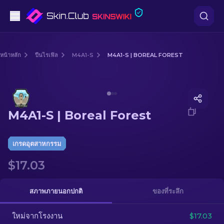
ปืนพก
หน้าหลัก
ปืนไรเฟิล
M4A1-S
M4A1-S | BOREAL FOREST
ระดับกลาง
Media of
M4A1-S | Boreal Forest
ปืนไรเฟิล
M4A1-S | Boreal Forest
ปืนไรเฟิลซุ่มยิง
มีด
เกรดอุตสาหกรรม
$17.03
ถุงมือ
กล่อง
สภาพภายนอกปกติ
ของที่ระลึก
ใหม่จากโรงงาน
อื่น ๆ
$17.03