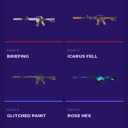
M4A1-S
M4A1-S
BRIEFING
ICARUS FELL
M4A1-S
M4A1-S
GLITCHED PAINT
ROSE HEX