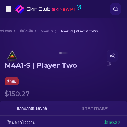
ปืนพก
หน้าหลัก
ปืนไรเฟิล
M4A1-S
M4A1-S | PLAYER TWO
ระดับกลาง
Media of
M4A1-S | Player Two
ปืนไรเฟิล
M4A1-S | Player Two
ปืนไรเฟิลซุ่มยิง
มีด
ลึกลับ
$150.27
ถุงมือ
กล่อง
สภาพภายนอกปกติ
STATTRAK™
ใหม่จากโรงงาน
อื่น ๆ
$150.27