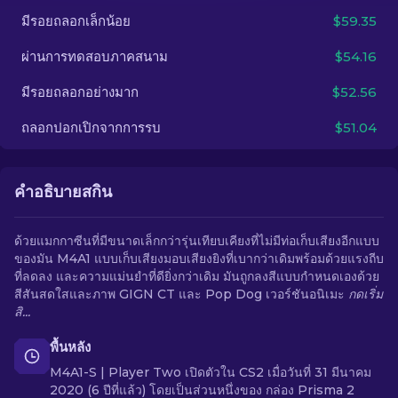
มีรอยถลอกเล็กน้อย
$59.35
TH
ผ่านการทดสอบภาคสนาม
$54.16
มีรอยถลอกอย่างมาก
$52.56
ถลอกปอกเปิกจากการรบ
$51.04
คำอธิบายสกิน
ด้วยแมกกาซีนที่มีขนาดเล็กกว่ารุ่นเทียบเคียงที่ไม่มีท่อเก็บเสียงอีกแบบ
ของมัน M4A1 แบบเก็บเสียงมอบเสียงยิงที่เบากว่าเดิมพร้อมด้วยแรงถีบ
ที่ลดลง และความแม่นยำที่ดียิ่งกว่าเดิม มันถูกลงสีแบบกำหนดเองด้วย
สีสันสดใสและภาพ GIGN CT และ Pop Dog เวอร์ชันอนิเมะ
กดเริ่ม
สิ...
พื้นหลัง
M4A1-S | Player Two เปิดตัวใน CS2 เมื่อวันที่ 31 มีนาคม
2020 (6 ปีที่แล้ว) โดยเป็นส่วนหนึ่งของ กล่อง Prisma 2