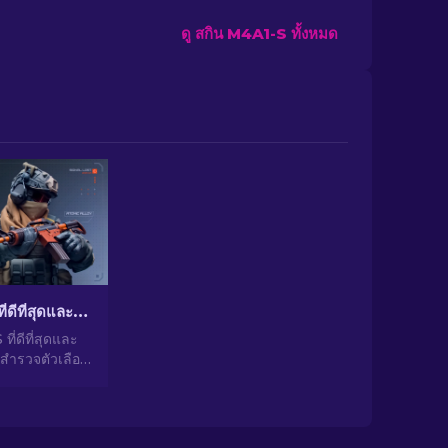
ดู สกิน M4A1-S ทั้งหมด
สกิน M4A1-S ที่ดีที่สุดและราคาถูกใน CS2 [2026]
ี่ดีที่สุดและ
 สํารวจตัวเลือก
บประมาณในคู่มือ
เกรดอาวุธของ
คุณหมดตัว