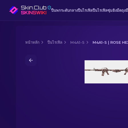
ปืนพก
ระดับกลาง
ปืนไรเฟิล
ปืนไรเฟิลซุ่มยิง
มีด
ถุงม
หน้าหลัก
ปืนไรเฟิล
M4A1-S
M4A1-S | ROSE HE
Media of
M4A1-S | Rose Hex