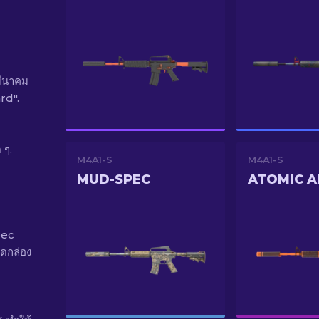
มีนาคม
rd".
 ๆ.
M4A1-S
M4A1-S
MUD-SPEC
ATOMIC A
pec
ดกล่อง