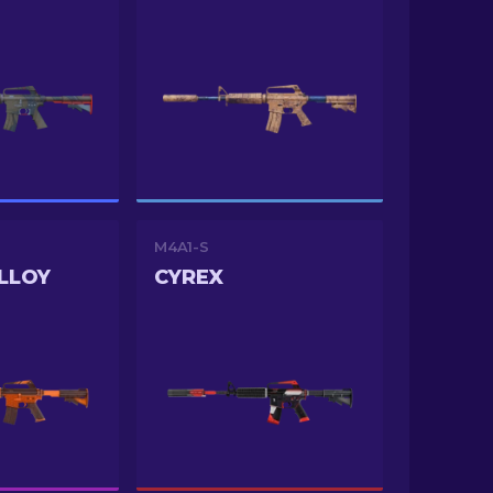
M4A1-S
LLOY
CYREX