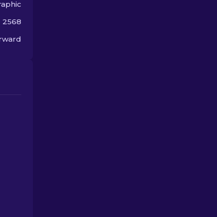
aphic
ม 2568
orward