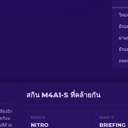
ใหม่
มีรอ
ผ่า
มีรอ
ถลอ
สกิน M4A1-S ที่คล้ายกัน
สียงอีก
M4A1-S
M4A1-S
มพร้อม
NITRO
BRIEFING
งสีด้วย