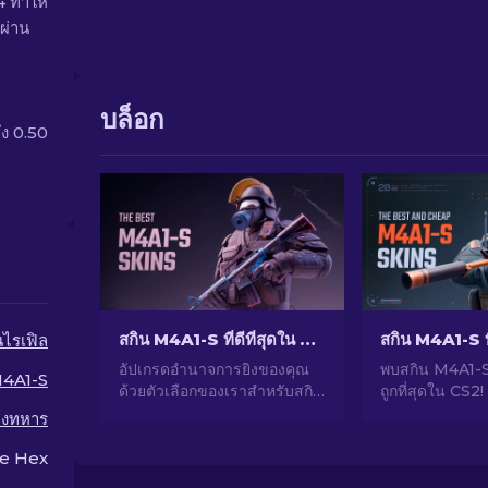
4 ทำให้
ผ่าน
บล็อก
ึง 0.50
สกิน M4A1-S ที่ดีที่สุดใน CS2 [2026]
นไรเฟิล
อัปเกรดอำนาจการยิงของคุณ
พบสกิน M4A1-S ท
4A1-S
ด้วยตัวเลือกของเราสำหรับสกิน
ถูกที่สุดใน CS2!
M4A1-S ที่ดีที่สุดใน CS2 พบ
ที่เป็นมิตรกับง
างทหาร
แกลเลอรีดีไซน์ที่น่าทึ่งและ
ของเราเพื่ออัพ
ค้นหาสิ่งที่เหมาะสมที่สุดสำหรับ
คุณโดยไม่ทำให้
e Hex
คลังของคุณ!