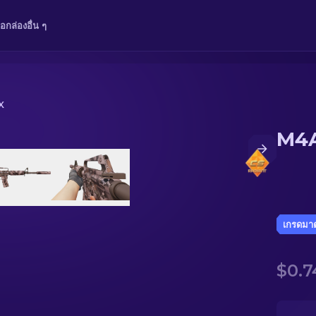
ือ
กล่อง
อื่น ๆ
X
M4A
เกรดมา
$0.7