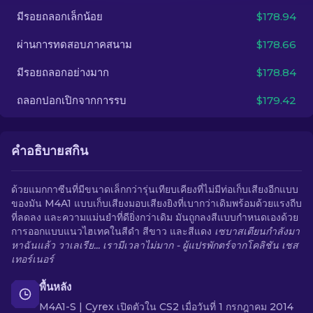
มีรอยถลอกเล็กน้อย
$178.94
TH
ผ่านการทดสอบภาคสนาม
$178.66
มีรอยถลอกอย่างมาก
$178.84
ถลอกปอกเปิกจากการรบ
$179.42
คำอธิบายสกิน
ด้วยแมกกาซีนที่มีขนาดเล็กกว่ารุ่นเทียบเคียงที่ไม่มีท่อเก็บเสียงอีกแบบ
ของมัน M4A1 แบบเก็บเสียงมอบเสียงยิงที่เบากว่าเดิมพร้อมด้วยแรงถีบ
ที่ลดลง และความแม่นยำที่ดียิ่งกว่าเดิม มันถูกลงสีแบบกำหนดเองด้วย
การออกแบบแนวไฮเทคในสีดำ สีขาว และสีแดง
เซบาสเตียนกำลังมา
หาฉันแล้ว วาเลเรีย... เรามีเวลาไม่มาก - ผู้แปรพักตร์จากโคลิชัน เชส
เทอร์เนอร์
พื้นหลัง
M4A1-S | Cyrex เปิดตัวใน CS2 เมื่อวันที่ 1 กรกฎาคม 2014