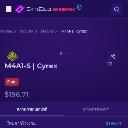
ปืนพก
หน้าหลัก
ปืนไรเฟิล
M4A1-S
M4A1-S | CYREX
ระดับกลาง
Media of
M4A1-S | Cyrex
ปืนไรเฟิล
M4A1-S | Cyrex
ปืนไรเฟิลซุ่มยิง
มีด
ลึกลับ
$196.71
ถุงมือ
กล่อง
สภาพภายนอกปกติ
STATTRAK™
ใหม่จากโรงงาน
อื่น ๆ
$196.71