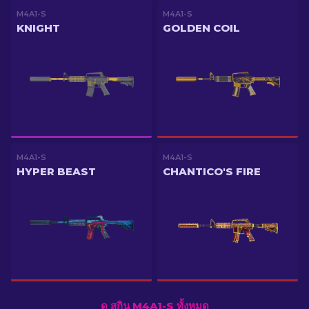
M4A1-S
M4A1-S
KNIGHT
GOLDEN COIL
M4A1-S
M4A1-S
HYPER BEAST
CHANTICO'S FIRE
ดู สกิน M4A1-S ทั้งหมด