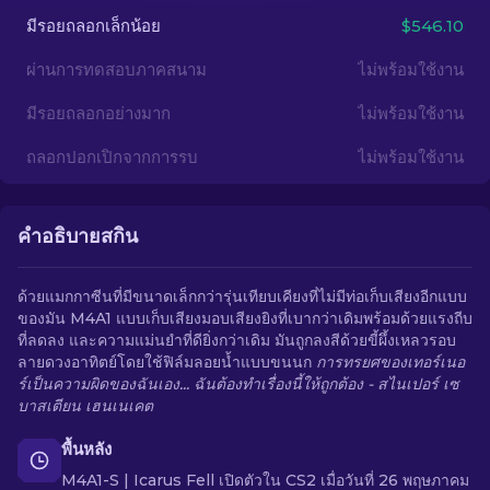
มีรอยถลอกเล็กน้อย
$546.10
TH
ผ่านการทดสอบภาคสนาม
ไม่พร้อมใช้งาน
มีรอยถลอกอย่างมาก
ไม่พร้อมใช้งาน
ถลอกปอกเปิกจากการรบ
ไม่พร้อมใช้งาน
คำอธิบายสกิน
ด้วยแมกกาซีนที่มีขนาดเล็กกว่ารุ่นเทียบเคียงที่ไม่มีท่อเก็บเสียงอีกแบบ
ของมัน M4A1 แบบเก็บเสียงมอบเสียงยิงที่เบากว่าเดิมพร้อมด้วยแรงถีบ
ที่ลดลง และความแม่นยำที่ดียิ่งกว่าเดิม มันถูกลงสีด้วยขี้ผึ้งเหลวรอบ
ลายดวงอาทิตย์โดยใช้ฟิล์มลอยน้ำแบบขนนก
การทรยศของเทอร์เนอ
ร์เป็นความผิดของฉันเอง... ฉันต้องทำเรื่องนี้ให้ถูกต้อง - สไนเปอร์ เซ
บาสเตียน เฮนเนเคต
พื้นหลัง
M4A1-S | Icarus Fell เปิดตัวใน CS2 เมื่อวันที่ 26 พฤษภาคม