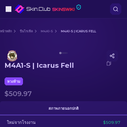
ปืนพก
หน้าหลัก
ปืนไรเฟิล
M4A1-S
M4A1-S | ICARUS FELL
ระดับกลาง
Media of
M4A1-S | Icarus Fell
ปืนไรเฟิล
M4A1-S | Icarus Fell
ปืนไรเฟิลซุ่มยิง
มีด
หวงห้าม
$509.97
ถุงมือ
กล่อง
สภาพภายนอกปกติ
ใหม่จากโรงงาน
อื่น ๆ
$509.97