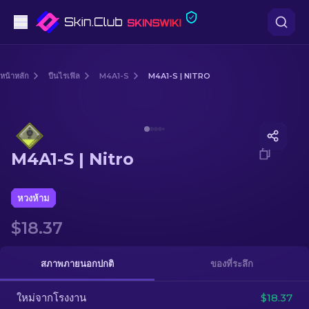
ปืนพก
หน้าหลัก
ปืนไรเฟิล
M4A1-S
M4A1-S | NITRO
ระดับกลาง
Media of
M4A1-S | Nitro
ปืนไรเฟิล
M4A1-S | Nitro
ปืนไรเฟิลซุ่มยิง
มีด
หวงห้าม
$18.37
ถุงมือ
กล่อง
สภาพภายนอกปกติ
ของที่ระลึก
ใหม่จากโรงงาน
อื่น ๆ
$18.37