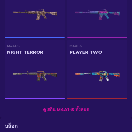
M4A1-S
M4A1-S
NIGHT TERROR
PLAYER TWO
ดู สกิน M4A1-S ทั้งหมด
บล็อก