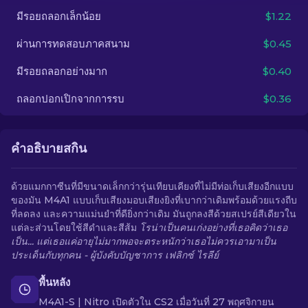
มีรอยถลอกเล็กน้อย
$1.22
TH
ผ่านการทดสอบภาคสนาม
$0.45
มีรอยถลอกอย่างมาก
$0.40
ถลอกปอกเปิกจากการรบ
$0.36
คำอธิบายสกิน
ด้วยแมกกาซีนที่มีขนาดเล็กกว่ารุ่นเทียบเคียงที่ไม่มีท่อเก็บเสียงอีกแบบ
ของมัน M4A1 แบบเก็บเสียงมอบเสียงยิงที่เบากว่าเดิมพร้อมด้วยแรงถีบ
ที่ลดลง และความแม่นยำที่ดียิ่งกว่าเดิม มันถูกลงสีด้วยสเปรย์สีเดียวใน
แต่ละส่วนโดยใช้สีดำและสีส้ม
โรน่าเป็นคนเก่งอย่างที่เธอคิดว่าเธอ
เป็น... แต่เธอแค่อายุไม่มากพอจะตระหนักว่าเธอไม่ควรเอามาเป็น
ประเด็นกับทุกคน - ผู้บังคับบัญชาการ เฟลิกซ์ ไรลีย์
พื้นหลัง
M4A1-S | Nitro เปิดตัวใน CS2 เมื่อวันที่ 27 พฤศจิกายน