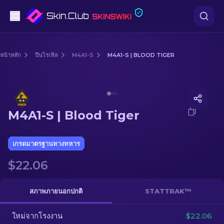
ปืนพก
หน้าหลัก
ปืนไรเฟิล
M4A1-S
M4A1-S | BLOOD TIGER
ระดับกลาง
Media of
M4A1-S | Blood Tiger
ปืนไรเฟิล
M4A1-S | Blood Tiger
ปืนไรเฟิลซุ่มยิง
มีด
เกรดมาตรฐานทางทหาร
$22.06
ถุงมือ
กล่อง
สภาพภายนอกปกติ
STATTRAK™
ใหม่จากโรงงาน
อื่น ๆ
$22.06