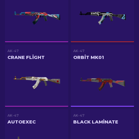
AK-47
AK-47
CRANE FLIGHT
ORBIT MK01
AK-47
AK-47
AUTOEXEC
BLACK LAMINATE