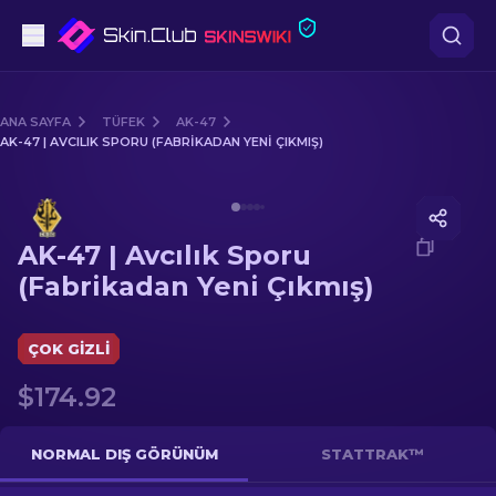
Tabanca
ANA SAYFA
TÜFEK
AK-47
AK-47 | AVCILIK SPORU (FABRIKADAN YENI ÇIKMIŞ)
Orta seviye
Media of
AK-47 | Avcılık Sporu (Fabrikadan Yeni Çıkmı
Tüfek
AK-47 | Avcılık Sporu
Dürbünlü Tüfek
(Fabrikadan Yeni Çıkmış)
Bıçaklar
ÇOK GIZLI
Eldiven
$174.92
Kasalar
NORMAL DIŞ GÖRÜNÜM
STATTRAK™
Diğer