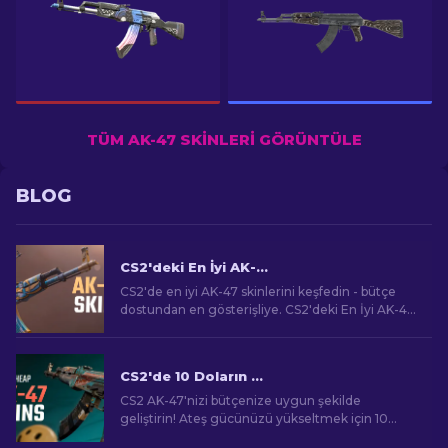
TÜM AK-47 SKINLERI GÖRÜNTÜLE
BLOG
CS2'deki En İyi AK-47 Skinleri: Ucuza Pahalıya
CS2'de en iyi AK-47 skinlerini keşfedin - bütçe
dostundan en gösterişliye. CS2'deki En İyi AK-47
Skinleri arasında mükemmel eşleşmenizi bulun.
CS2'de 10 Doların Altında En İyi Ucuz AK-47 Skinleri
CS2 AK-47'nizi bütçenize uygun şekilde
geliştirin! Ateş gücünüzü yükseltmek için 10
doların altındaki en iyi uygun fiyatlı AK-47 skinleri