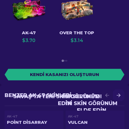
AK-47
OVER THE TOP
$
3.70
$
3.14
KENDI KASANIZI OLUŞTURUN
BENZER AK-47 SKINLERI
SAVAŞ'TA YENI SKIN GÖRÜNÜM ELDE
YÜKSELTME'DE DAHA
EDIN
IYI SKIN GÖRÜNÜM
ELDE EDIN
AK-47
AK-47
POINT DISARRAY
VULCAN