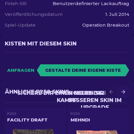
Finish-Stil
Benutzerdefinierter Lackauftrag
Veröffentlichungsdatum
1. Juli 2014
Spiel-Update
Operation Breakout
KISTEN MIT DIESEM SKIN
ANFRAGEN
GESTALTE DEINE EIGENE KISTE
ÄHNLICHE P250 SKINS
SICHERE DIR EINEN NEUEN SKIN IM
SICHERE DIR EINEN
KAMPF
BESSEREN SKIN IM
UPGRADE
P250
P250
FACILITY DRAFT
MEHNDI