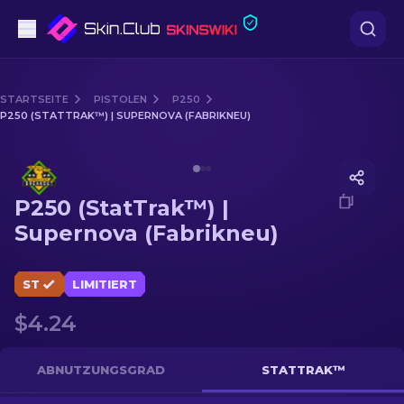
Pistolen
STARTSEITE
PISTOLEN
P250
P250 (STATTRAK™) | SUPERNOVA (FABRIKNEU)
Mittelklasse
Media of
P250 (StatTrak™) | Supernova (Fabrikneu)
Gewehr
P250 (StatTrak™) |
Scharfschützengewehr
Supernova (Fabrikneu)
Messer
ST
LIMITIERT
Handschuh
$4.24
Kisten
ABNUTZUNGSGRAD
STATTRAK™
Andere