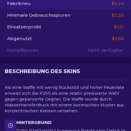
Fabrikneu
$4.24
DE
Minimale Gebrauchsspuren
$2.26
Einsatzerprobt
$1.91
Abgenutzt
$3.66
Kampfspuren
Nicht verfügbar
BESCHREIBUNG DES SKINS
Als eine Waffe mit wenig Rückstoß und hoher Feuerrate
erweist sich die P250 als eine relativ preiswerte Wahl
gegen gepanzerte Gegner. Die Waffe wurde durch
Wassertransferdruck mit einem kosmischen Muster aus
konzentrischen Kreisen versehen.
HINTERGRUND
P250 (StatTrak™) | Supernova feierte sein Debüt in