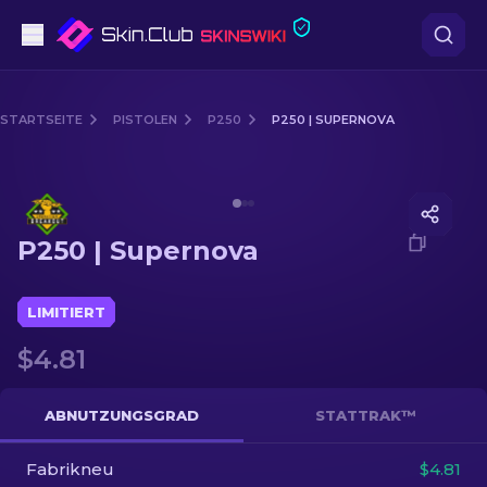
Pistolen
STARTSEITE
PISTOLEN
P250
P250 | SUPERNOVA
Mittelklasse
Media of
P250 | Supernova
Gewehr
P250 | Supernova
Scharfschützengewehr
Messer
LIMITIERT
$4.81
Handschuh
Kisten
ABNUTZUNGSGRAD
STATTRAK™
Fabrikneu
Andere
$4.81