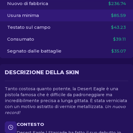
Nuovo di fabbrica
$236.74
IT
Usura minima
$85.59
Testato sul campo
$43.23
Consumato
$39.11
Segnato dalle battaglie
$35.07
DESCRIZIONE DELLA SKIN
Tanto costosa quanto potente, la Desert Eagle è una
pistola famosa che è difficile da padroneggiare ma
incredibilmente precisa a lunga gittata. È stata verniciata
con un motivo astratto di vernice metallizzata.
Un nuovo
record!
CONTESTO
Desert Eagle | Starcade ha fatto il suo debutto in