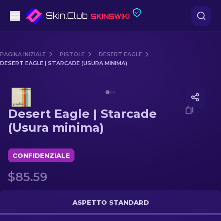
Pistole
PAGINA INIZIALE
PISTOLE
DESERT EAGLE
DESERT EAGLE | STARCADE (USURA MINIMA)
Fascia media
Media of
Desert Eagle | Starcade (Usura minima)
Fucile
Desert Eagle | Starcade
Fucile di precisione
(Usura minima)
Coltelli
CONFIDENZIALE
Guanto
$85.59
Casse
ASPETTO STANDARD
Altro