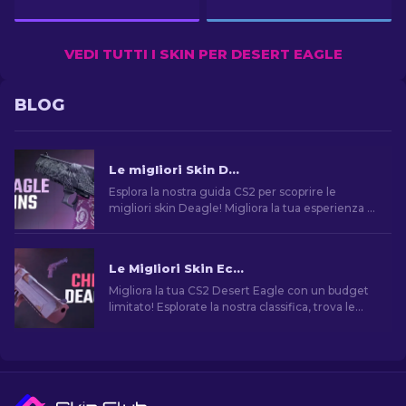
VEDI TUTTI I SKIN PER DESERT EAGLE
BLOG
Le migliori Skin Deagle in CS2 [2026]
Esplora la nostra guida CS2 per scoprire le
migliori skin Deagle! Migliora la tua esperienza di
gioco trovando la skin ideale per la Desert Eagle.
Le Migliori Skin Economiche per Desert Eagle di CS2
Migliora la tua CS2 Desert Eagle con un budget
limitato! Esplorate la nostra classifica, trova le
migliori skin economiche per migliorare il tuo
stile senza spendere troppo.