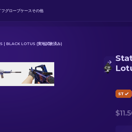
イフ
グローブ
ケース
その他
S | BLACK LOTUS (実地試験済み)
Sta
 Lotus (実地試験済み)
Lo
ST
$11.