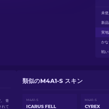
未使
新品
実地
かな
戦い
類似のM4A1-S スキン
M4A1-S
M4A1-S
。 青
ICARUS FELL
CYREX
されて