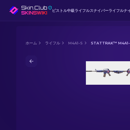
ピストル
中級
ライフル
スナイパーライフル
ナ
ホーム
ライフル
M4A1-S
STATTRAK™ M4A1-
Media of
StatTrak™ M4A1-S | Black