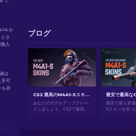
% で
4.14 か
ブログ
 とさ
で購入
ト値は
入手可
ンも存
CS2 最高のM4A1-Sスキン [2026]
あなたの火力をアップグレー
最高で最も安価な
ドしましょう。CS2で最高の
Sスキンを見つ
M4A1-Sスキンを選びまし
に適したオプシ
た。魅力的なデザインのギャ
て、財布を守り
ラリーを探索して、あなたの
アップグレード
アーセナルにぴったりのスキ