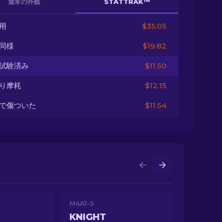
通常の外観
STATTRAK™
用
$35.05
同様
$19.82
試験済み
$11.50
り摩耗
$12.15
で傷ついた
$11.54
M4A1-S
KNIGHT