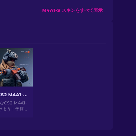
M4A1-S スキンをすべて表示
最安で最高なCS2 M4A1-Sスキン[2026]
CS2 M4A1-
けよう！予算
ョンを探索し
ながら武器を
しよう。