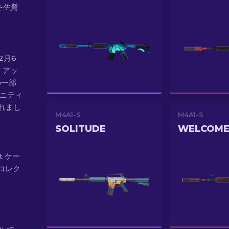
を生贄
年2月6
" アッ
の一部
ュニティ
されまし
M4A1-S
M4A1-S
SOLITUDE
tt ケー
コレク