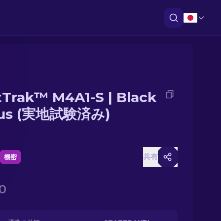
tTrak™ M4A1-S | Black
tus (実地試験済み)
共有
機密
50