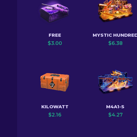
FREE
MYSTIC HUNDRE
$
3.00
$
6.38
KILOWATT
M4A1-S
$
2.16
$
4.27