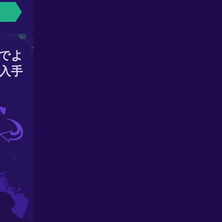
でよ
入手