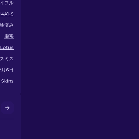
イフル
ンを見つけましょう！
4A1-S
験済み
機密
 Lotus
スミス
2月6日
 Skins