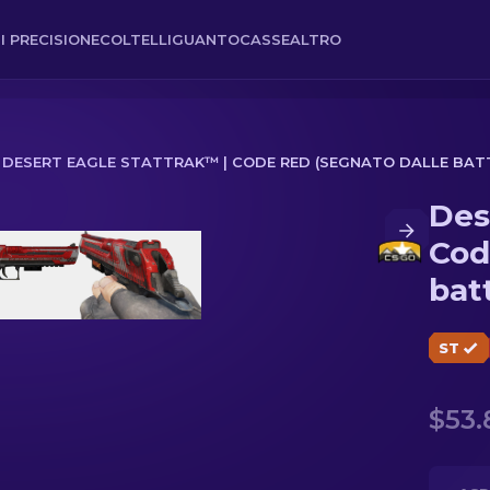
I PRECISIONE
COLTELLI
GUANTO
CASSE
ALTRO
DESERT EAGLE STATTRAK™ | CODE RED (SEGNATO DALLE BAT
Des
de Red (Segnato dalle battaglie)
Cod
bat
ST
$53.