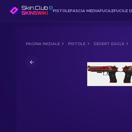
PISTOLE
FASCIA MEDIA
FUCILE
FUCILE D
PAGINA INIZIALE
PISTOLE
DESERT EAGLE
Media of
Desert Eagle StatTrak™ | Co