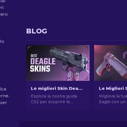
rop
i.
aro.
BLOG
 lo
Le migliori Skin Deagle in CS2 [2026]
fica
erne.
Esplora la nostra guida
Migliora la t
CS2 per scoprire le
Eagle con un
 per
migliori skin Deagle!
limitato! Espl
Migliora la tua esperienza
nostra classifi
di gioco trovando la skin
migliori ski
ideale per la Desert Eagle.
per migliorare 