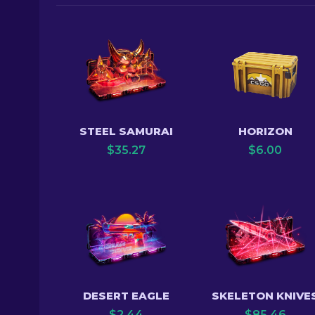
STEEL SAMURAI
HORIZON
$
35.27
$
6.00
DESERT EAGLE
SKELETON KNIVE
$
2.44
$
85.46