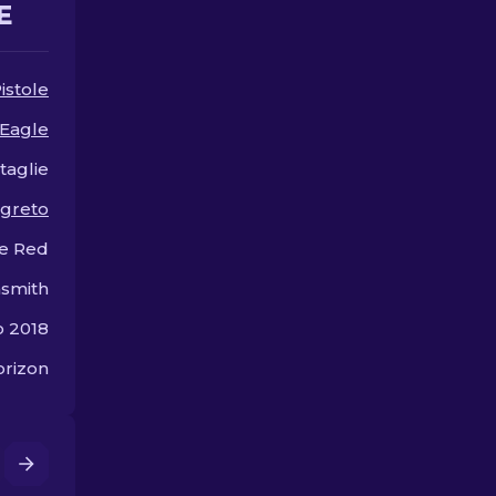
E
senza spende
istole
 Eagle
taglie
egreto
e Red
smith
o 2018
rizon