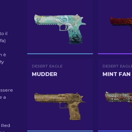
o il
fa)
n è
ty
DESERT EAGLE
DESERT EAGL
MUDDER
MINT FAN
essere
e a
e Red