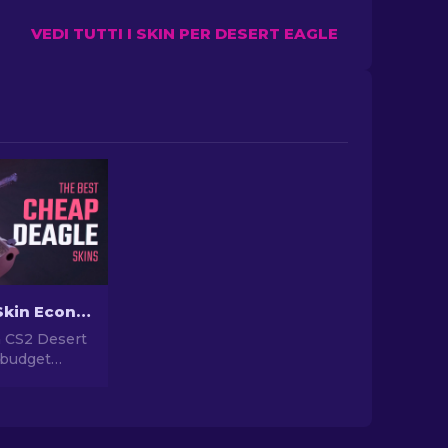
VEDI TUTTI I SKIN PER DESERT EAGLE
Le Migliori Skin Economiche per Desert Eagle di CS2
ua CS2 Desert
 budget
orate la
ca, trova le
n economiche
il tuo stile