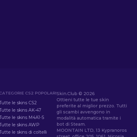
CATEGORIE CS2 POPOLARI
Skin.Club ©
2026
Ottieni tutte le tue skin
Tutte le skins CS2
preferite al miglior prezzo. Tutti
Tutte le skins AK-47
gli scambi avvengono in
Tutte le skins M4A1-S
modalità automatica tramite i
bot di Steam.
Tutte le skins AWP
MOONTAIN LTD, 13 Kypranoros
Tutte le skins di coltelli
street, office 205, 1061, Nicosia,