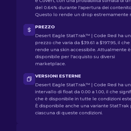
è Covert, con una probabilità stimata di d
del 0.64% durante l'apertura dei contenitor
Questo lo rende un drop estremamente r
PREZZO
Desert Eagle StatTrak™ | Code Red ha un
prezzo che varia da $39.61 a $197.95, il che
rende una skin accessibile. Attualmente è
disponibile per l'acquisto su diversi
marketplace.
VERSIONI ESTERNE
Desert Eagle StatTrak™ | Code Red ha un
intervallo di float da 0.00 a 1.00, il che signi
che è disponibile in tutte le condizioni est
È disponibile anche una variante StatTrak
ciascuna di queste condizioni.