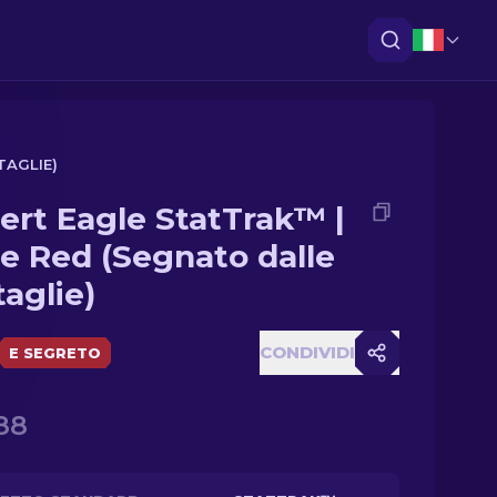
TAGLIE)
ert Eagle StatTrak™ |
e Red (Segnato dalle
taglie)
CONDIVIDI
E SEGRETO
88