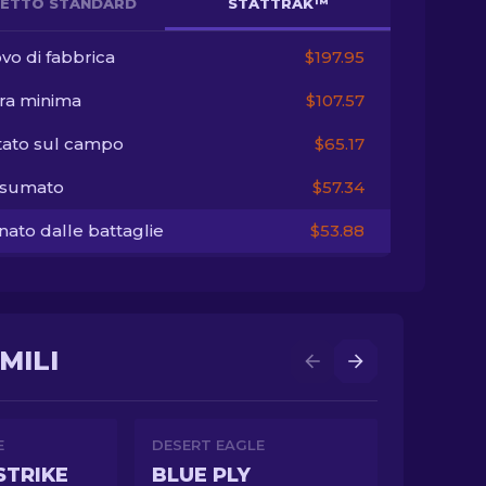
ETTO STANDARD
STATTRAK™
vo di fabbrica
$197.95
ra minima
$107.57
tato sul campo
$65.17
sumato
$57.34
ato dalle battaglie
$53.88
MILI
E
DESERT EAGLE
STRIKE
BLUE PLY