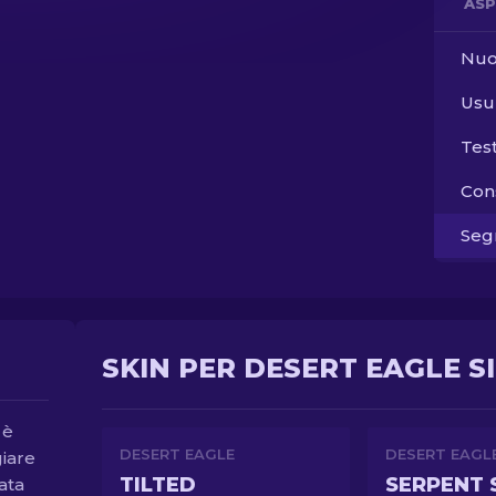
ASP
Nuo
Usu
Tes
Con
Segn
SKIN PER DESERT EAGLE SI
 è
DESERT EAGLE
DESERT EAGL
giare
TILTED
SERPENT 
ata