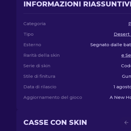
INFORMAZIONI RIASSUNTIV
Categoria
P
Tipo
Desert
Esterno
Segnato dalle bat
Rarità della skin
e S
Serie di skin
Cod
Stile di finitura
Gun
Data di rilascio
1 agost
Aggiornamento del gioco
A New Ho
CASSE CON SKIN