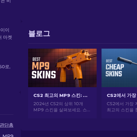
이는 비
 사이이
블로그
러 마켓
50로,
CS2 최고의 MP9 스킨: 에디터의 선택 [2026]
2024년 CS2의 상위 10개
CS2에서 가장 
MP9 스킨을 살펴보세요. 스타
최고의 스킨을 
일과 화력이 결합된 스킨으로
문가의 선택으로
로드아웃을 강화하세요. 오늘
게 CS2 스타
관단총
스킨을 골라보세요!
하세요.
MP9