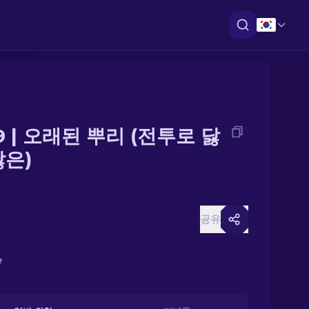
9 | 오래된 뿌리 (전투로 닳
닳은)
공유
7