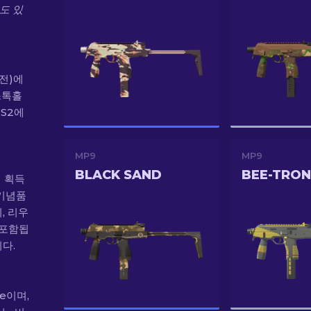
수도 있
 전)에
 스톡홀
CS2에
MP9
MP9
BLACK SAND
BEE-TRON
서 획득
 기념품
, 리우
 포함됩
니다.
de이며,