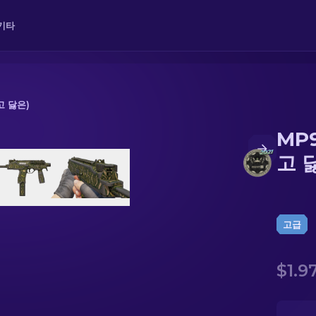
기타
고 닳은)
MP
 닳은)
고 
고급
$1.9