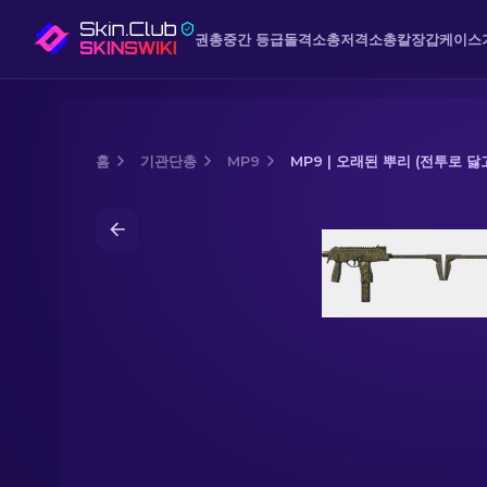
권총
중간 등급
돌격소총
저격소총
칼
장갑
케이스
홈
기관단총
MP9
MP9 | 오래된 뿌리 (전투로 닳
Media of
MP9 | 오래된 뿌리 (전투로 닳고