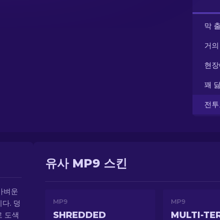
막 
거의
현장
꽤 
전투
유사 MP9 스킨
가벼운
MP9
MP9
다. 덩
SHREDDED
MULTI-TE
로 도색