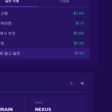
일반 외형
기념품
출고된
$2.66
 깨끗한
$1.13
에서 쓰인
$0.66
닳은
$0.95
로 닳고 닳은
$1.97
MP9
RRAIN
NEXUS