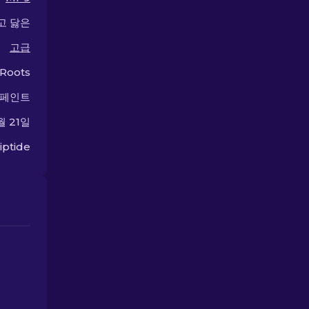
고 닳은
고급
 Roots
 페인트
월 21일
iptide