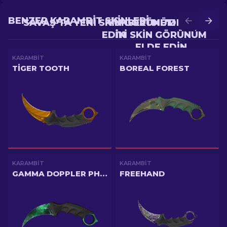
BENZER KARAMBIT SKINLERI
SAVAŞ'TA YENI SKIN GÖRÜNÜM ELDE
YÜKSELTME'DE DAHA
EDIN
IYI SKIN GÖRÜNÜM
ELDE EDIN
KARAMBIT
KARAMBIT
TIGER TOOTH
BOREAL FOREST
KARAMBIT
KARAMBIT
GAMMA DOPPLER PHASE 2
FREEHAND