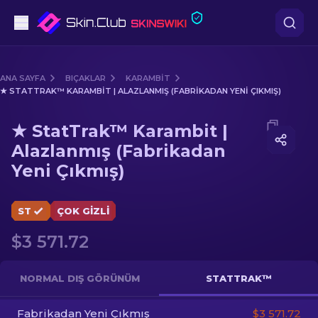
Tabanca
ANA SAYFA
BIÇAKLAR
KARAMBIT
★ STATTRAK™ KARAMBIT | ALAZLANMIŞ (FABRIKADAN YENI ÇIKMIŞ)
Orta seviye
Media of
★ StatTrak™ Karambit | Alazlanmış (Fabrika
★ StatTrak™ Karambit |
Tüfek
Alazlanmış (Fabrikadan
Yeni Çıkmış)
Dürbünlü Tüfek
Bıçaklar
ST
ÇOK GIZLI
Eldiven
$3 571.72
Kasalar
NORMAL DIŞ GÖRÜNÜM
STATTRAK™
Diğer
Fabrikadan Yeni Çıkmış
$3 571.72