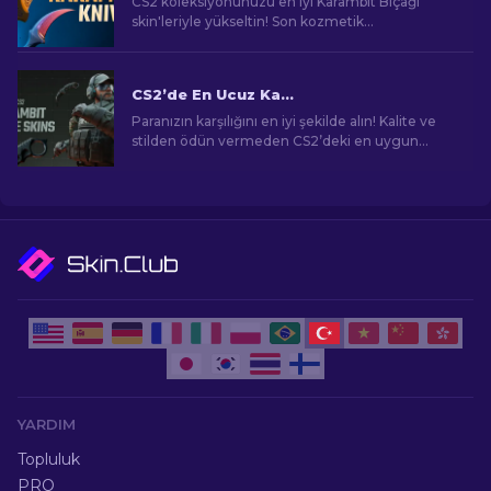
CS2 koleksiyonunuzu en iyi Karambit Bıçağı
skin'leriyle yükseltin! Son kozmetik
yükseltmeleri keşfetmek için uzman
sıralamalarımızı keşfedin.
CS2’de En Ucuz Karambit Bıçak Kaplamaları [2026]
Paranızın karşılığını en iyi şekilde alın! Kalite ve
stilden ödün vermeden CS2’deki en uygun
fiyatlı Karambitleri keşfedin.
YARDIM
Topluluk
PRO