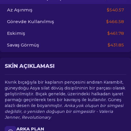
Az Aşınmış
$540.57
TR
Görevde Kullanılmış
$466.58
Eskimiş
$461.78
Savaş Görmüş
$431.85
SKIN AÇIKLAMASI
Kıvrık bıçağıyla bir kaplanın pençesini andıran Karambit,
güneydoğu Asya silat dövüş disiplininin bir parçası olarak
geliştirilmiştir. Bıçak genelde, üzerindeki halkadan işaret
parmağı geçirilerek ters bir kavrayış ile kullanılır. Güneş
alazlı desen ile boyanmıştır.
Anka yok oluşun bir simgesi
değildir, o yeniden doğuşun bir simgesidir - Valeria
Jenner, Revolutionary
ARKA PLAN