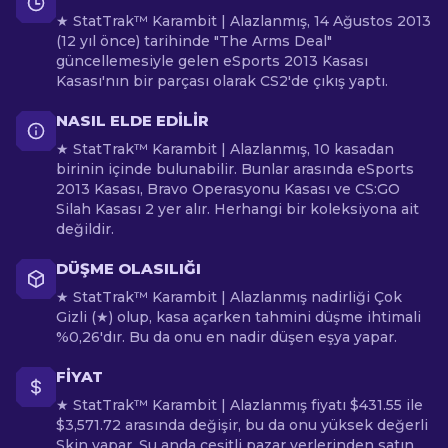
★ StatTrak™ Karambit | Alazlanmış, 14 Ağustos 2013
(12 yıl önce) tarihinde "The Arms Deal"
güncellemesiyle gelen eSports 2013 Kasası
Kasası'nın bir parçası olarak CS2'de çıkış yaptı.
NASIL ELDE EDILIR
★ StatTrak™ Karambit | Alazlanmış, 10 kasadan
birinin içinde bulunabilir. Bunlar arasında eSports
2013 Kasası, Bravo Operasyonu Kasası ve CS:GO
Silah Kasası 2 yer alır. Herhangi bir koleksiyona ait
değildir.
DÜŞME OLASILIĞI
★ StatTrak™ Karambit | Alazlanmış nadirliği Çok
Gizli (★) olup, kasa açarken tahmini düşme ihtimali
%0,26'dır. Bu da onu en nadir düşen eşya yapar.
FIYAT
★ StatTrak™ Karambit | Alazlanmış fiyatı $431.55 ile
$3,571.72 arasında değişir, bu da onu yüksek değerli
Skin yapar. Şu anda çeşitli pazar yerlerinden satın