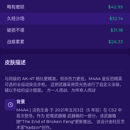
略有磨损
$42.95
ZH-CN
久经沙场
$32.14
破损不堪
$31.18
战痕累累
$26.33
皮肤描述
与同级的 AK-47 相比更精准，但杀伤力更低，M4A4 是反恐精英
可选的全自动突击步枪。 这把武器采用荧光色进行了自定义涂装，
辅以手绘的设计图案。
为一人而战，为所有人而战
背景
M4A4 | 活色生香 于 2021年五月3日（5 年前）在 CS2 中
首次登场，作为 蛇噬武器箱 武器箱的一部分，该武器箱
随"The End of Broken Fang"更新推出。 该设计由社区艺
术家"kadzor"创作。