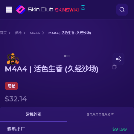
手枪
首页
步枪
M4A4
M4A4 | 活色生香 (久经沙场)
中档
Media of
M4A4 | 活色生香 (久经沙场)
步枪
M4A4 | 活色生香 (久经沙场)
狙击步枪
匕首
隐秘
$32.14
手套
武器箱
常规外观
STATTRAK™
崭新出厂
其他
$91.99